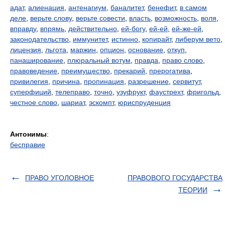
адат
,
алиенация
,
антенагиум
,
баналитет
,
бенефит
,
в самом
деле
,
верьте слову
,
верьте совести
,
власть
,
возможность
,
воля
,
вправду
,
впрямь
,
действительно
,
ей-богу
,
ей-ей
,
ей-же-ей
,
законодательство
,
иммунитет
,
истинно
,
копирайт
,
либерум вето
,
лицензия
,
льгота
,
маржин
,
опцион
,
основание
,
откуп
,
панаширование
,
плюральный вотум
,
правда
,
право слово
,
правоведение
,
преимущество
,
прекарий
,
прерогатива
,
привилегия
,
причина
,
пропинация
,
разрешение
,
сервитут
,
суперфиций
,
телеправо
,
точно
,
узуфрукт
,
фаустрехт
,
фригольд
,
честное слово
,
шариат
,
эскомпт
,
юриспруденция
Антонимы
:
бесправие
ПРАВО УГОЛОВНОЕ
ПРАВОВОГО ГОСУДАРСТВА
ТЕОРИИ